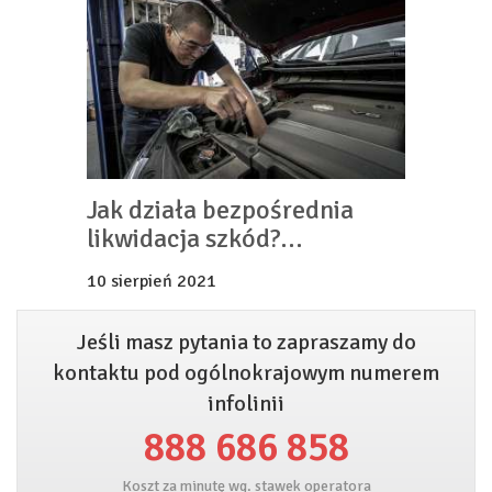
Jak działa bezpośrednia
likwidacja szkód?
Ubezpieczenie BLS w
10 sierpień 2021
praktyce.
Jeśli masz pytania to zapraszamy do
kontaktu pod ogólnokrajowym numerem
infolinii
888 686 858
Koszt za minutę wg. stawek operatora