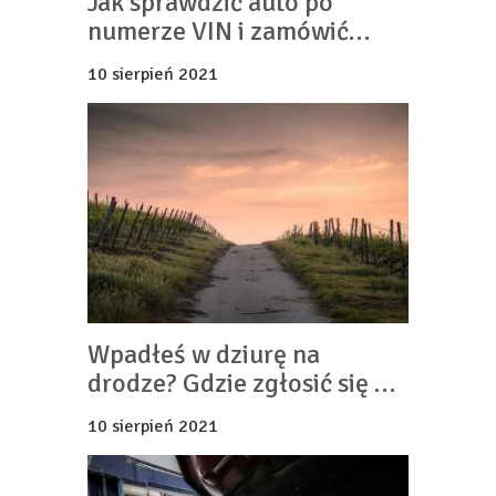
Jak sprawdzić auto po
numerze VIN i zamówić
raport szkód?
10 sierpień 2021
Wpadłeś w dziurę na
drodze? Gdzie zgłosić się po
odszkodowanie?
10 sierpień 2021