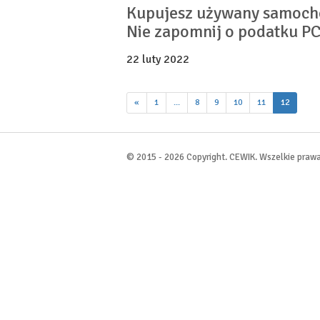
Kupujesz używany samoch
Nie zapomnij o podatku P
22 luty 2022
(current)
«
1
...
8
9
10
11
12
© 2015 - 2026 Copyright. CEWIK. Wszelkie prawa