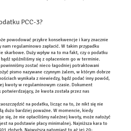
podatku PCC-3?
oże powodować przykre konsekwencje i kary znacznie
by nam regulaminowo zapłacić. W takim przypadku
ie skarbowe. Duży wpływ na to ma fakt, czy o podatku
 bądź spóźniliśmy się z opłaceniem go w terminie.
 powinniśmy zostać nieco łagodniej potraktowani
 złożyć pismo nazywane czynnym żalem, w którym dobrze
ościach wynikała z niewiedzy, bądź podać inny powód,
żnej kwoty w regulaminowym czasie. Dokument
 potwierdzający, że kwota została przez nas
oszczędzić na podatku, licząc na to, że nikt się nie
dą dużo bardziej poważne. W momencie, kiedy
e się, że nie opłaciliśmy należnej kwoty, może nałożyć
jest na podstawie płacy minimalnej. Najniższa kara to
301 złotych. Najwyższa natomiast to aż jej 20-