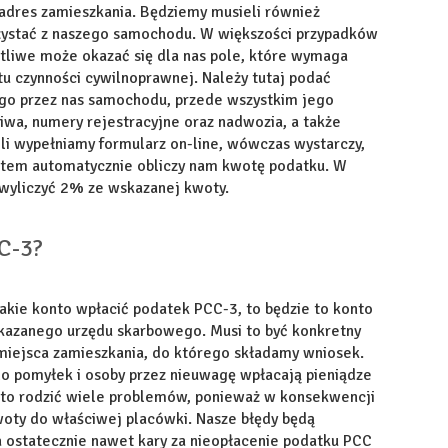
adres zamieszkania. Będziemy musieli również
rzystać z naszego samochodu. W większości przypadków
otliwe może okazać się dla nas pole, które wymaga
tu czynności cywilnoprawnej. Należy tutaj podać
go przez nas samochodu, przede wszystkim jego
iwa, numery rejestracyjne oraz nadwozia, a także
i wypełniamy formularz on-line, wówczas wystarczy,
stem automatycznie obliczy nam kwotę podatku. W
wyliczyć 2% ze wskazanej kwoty.
C-3?
jakie konto wpłacić podatek PCC-3, to będzie to konto
skazanego urzędu skarbowego. Musi to być konkretny
o miejsca zamieszkania, do którego składamy wniosek.
do pomyłek i osoby przez nieuwagę wpłacają pieniądze
e to rodzić wiele problemów, ponieważ w konsekwencji
woty do właściwej placówki. Nasze błędy będą
 ostatecznie nawet kary za nieopłacenie podatku PCC