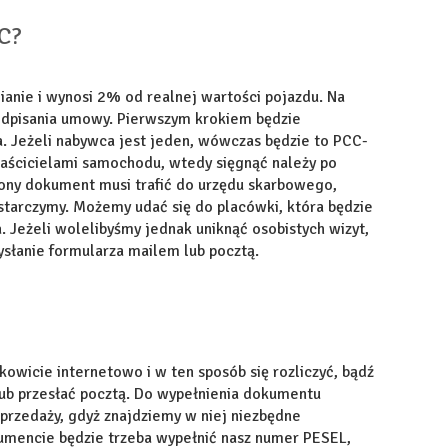
CC?
anie i wynosi 2% od realnej wartości pojazdu. Na
dpisania umowy. Pierwszym krokiem będzie
. Jeżeli nabywca jest jeden, wówczas będzie to PCC-
łaścicielami samochodu, wtedy sięgnąć należy po
ny dokument musi trafić do urzędu skarbowego,
ostarczymy. Możemy udać się do placówki, która będzie
. Jeżeli wolelibyśmy jednak uniknąć osobistych wizyt,
słanie formularza mailem lub pocztą.
wicie internetowo i w ten sposób się rozliczyć, bądź
ub przesłać pocztą. Do wypełnienia dokumentu
rzedaży, gdyż znajdziemy w niej niezbędne
umencie będzie trzeba wypełnić nasz numer PESEL,