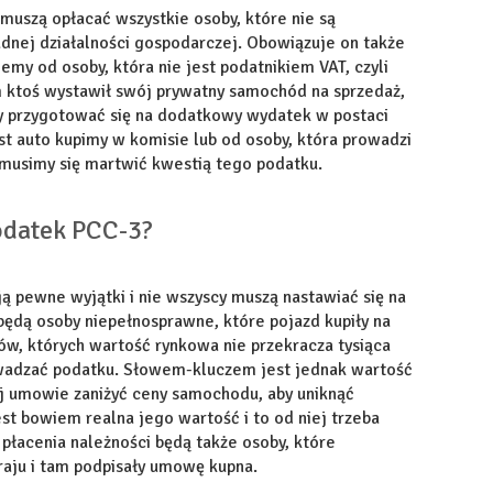
muszą opłacać wszystkie osoby, które nie są
adnej działalności gospodarczej. Obowiązuje on także
emy od osoby, która nie jest podatnikiem VAT, czyli
m ktoś wystawił swój prywatny samochód na sprzedaż,
 przygotować się na dodatkowy wydatek w postaci
st auto kupimy w komisie lub od osoby, która prowadzi
 musimy się martwić kwestią tego podatku.
odatek PCC-3?
eją pewne wyjątki i nie wszyscy muszą nastawiać się na
będą osoby niepełnosprawne, które pojazd kupiły na
w, których wartość rynkowa nie przekracza tysiąca
rowadzać podatku. Słowem-kluczem jest jednak wartość
j umowie zaniżyć ceny samochodu, aby uniknąć
st bowiem realna jego wartość i to od niej trzeba
płacenia należności będą także osoby, które
raju i tam podpisały umowę kupna.