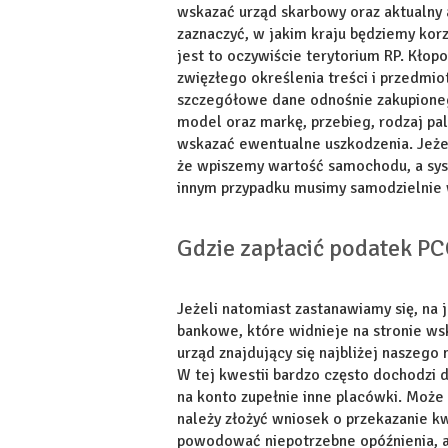
wskazać urząd skarbowy oraz aktualny 
zaznaczyć, w jakim kraju będziemy ko
jest to oczywiście terytorium RP. Kłop
zwięzłego określenia treści i przedmio
szczegółowe dane odnośnie zakupione
model oraz markę, przebieg, rodzaj pal
wskazać ewentualne uszkodzenia. Jeżel
że wpiszemy wartość samochodu, a sy
innym przypadku musimy samodzielnie 
Gdzie zapłacić podatek PC
Jeżeli natomiast zastanawiamy się, na 
bankowe, które widnieje na stronie w
urząd znajdujący się najbliżej naszeg
W tej kwestii bardzo często dochodzi 
na konto zupełnie inne placówki. Moż
należy złożyć wniosek o przekazanie k
powodować niepotrzebne opóźnienia, a