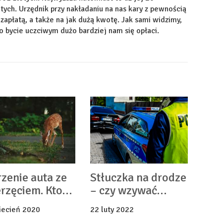
ych. Urzędnik przy nakładaniu na nas kary z pewnością
apłatą, a także na jak dużą kwotę. Jak sami widzimy,
o bycie uczciwym dużo bardziej nam się opłaci.
zenie auta ze
Stłuczka na drodze
rzęciem. Kto
– czy wzywać
aci za szkody?
policję?
iecień 2020
22 luty 2022