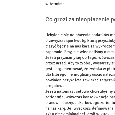
w terminie.
Co grozi za nieopłacenie 
Uchylenie się od płacenia podatków m
przewyższające kwotę, którą przyszło
ciążyć będzie na nas kara za wykroczen
zapomnieliśmy, nie wiedzieliśmy o nim,
Jeżeli przyznamy się do tego, wówczas
przez urząd. Aby to zrobić, wystarczy
jest uargumentować, że zwłoka w płatn
dla którego nie mogliśmy uiścić nale
powinien oczywiście zawierać załącznik
uregulowana.
Jeżeli natomiast celowo chcielibyśmy za
zorientuje, wówczas konsekwencje bę
pracownik urzędu skarbowego zorientuj
na nas karę. Jej wysokość definiowana 
1/10 płacy minimalnej, czyli w 2022 – 