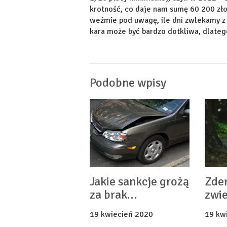
krotność, co daje nam sumę 60 200 złot
weźmie pod uwagę, ile dni zwlekamy z z
kara może być bardzo dotkliwa, dlateg
Podobne wpisy
Jakie sankcje grożą
Zder
za brak
zwie
ubezpieczenia OC?
zapł
19 kwiecień 2020
19 kw